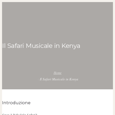
michela@ukulelesafari.co.ke
Il Safari Musicale in Kenya
HOME
SAFARI DIARY
ITINERARY
0
Home
BLOG
Il Safari Musicale in Kenya
DOWNLOADS
KENYA UKULELE PROJECT
Introduzione
UKULELE SAFARI INSTRUMENTS